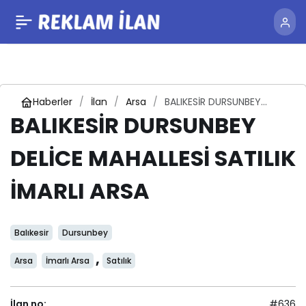
Haberler
İlan
Arsa
BALIKESİR DURSUNBEY
DELİCE MAHALLESİ SATILIK
BALIKESİR DURSUNBEY
İMARLI ARSA
DELİCE MAHALLESİ SATILIK
İMARLI ARSA
Balıkesir
Dursunbey
,
Arsa
İmarlı Arsa
Satılık
İlan no:
#636