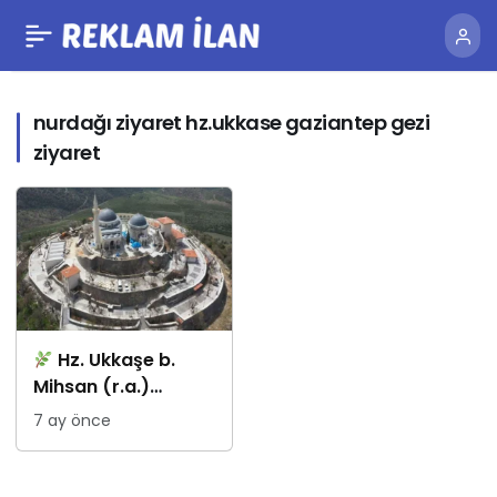
nurdağı ziyaret hz.ukkase gaziantep gezi
ziyaret
Hz. Ukkaşe b.
Mihsan (r.a.)
Üzerine Uzun Bir
7 ay önce
Çalışma