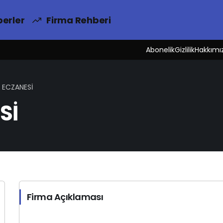
erler
Firma Rehberi
Abonelik
Gizlilik
Hakkımı
ECZANESİ
Sİ
Firma Açıklaması