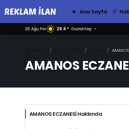
Ana Sayfa
Hab
26 Ağu Per
29.4 °
Gaziantep
Haberler
Firma Rehberi
Eczane
AMANOS 
AMANOS ECZANE
AMANOS ECZANESİ Hakkında