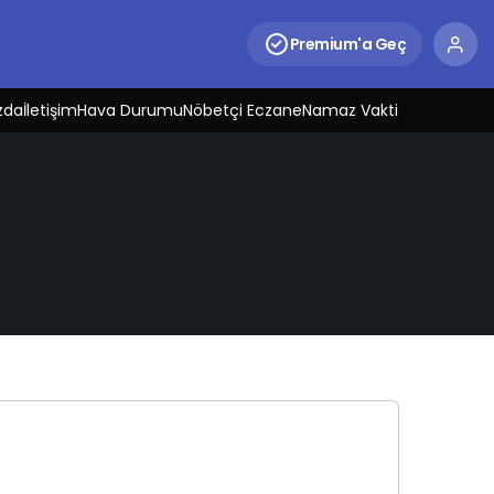
Premium'a Geç
zda
İletişim
Hava Durumu
Nöbetçi Eczane
Namaz Vakti