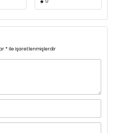
0
lar
*
ile işaretlenmişlerdir