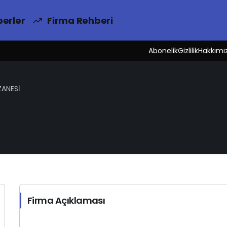
erler
Firma Rehberi
Abonelik
Gizlilik
Hakkımı
ZANESİ
Firma Açıklaması