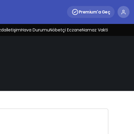
Premium'a Geç
zda
İletişim
Hava Durumu
Nöbetçi Eczane
Namaz Vakti