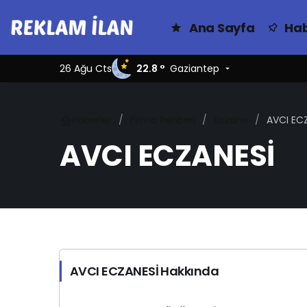
Ana Sayfa
Hab
26 Ağu Cts
22.8 °
Gaziantep
Haberler
Firma Rehberi
Eczane
AVCI EC
AVCI ECZANESİ
AVCI ECZANESİ Hakkında