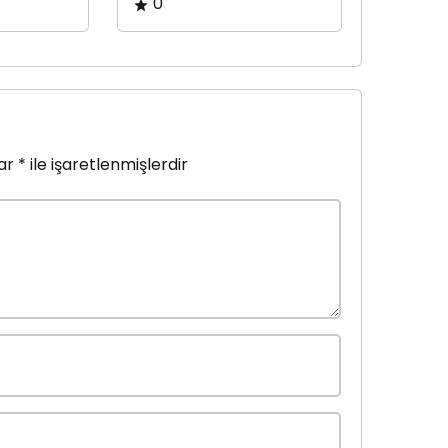
0
lar
*
ile işaretlenmişlerdir