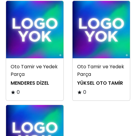
Oto Tamir ve Yedek
Oto Tamir ve Yedek
Parça
Parça
MENDERES DİZEL
YÜKSEL OTO TAMİR
0
0