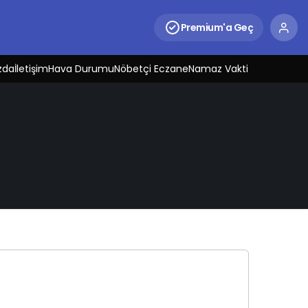
Premium'a Geç
zda
İletişim
Hava Durumu
Nöbetçi Eczane
Namaz Vakti