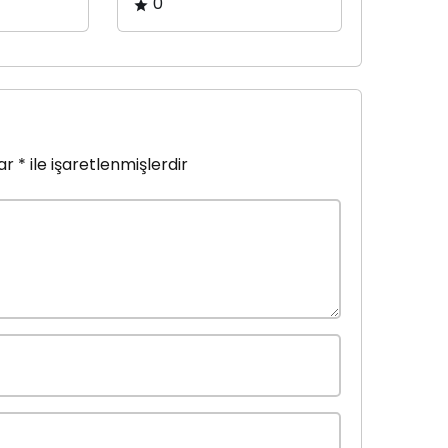
0
lar
*
ile işaretlenmişlerdir