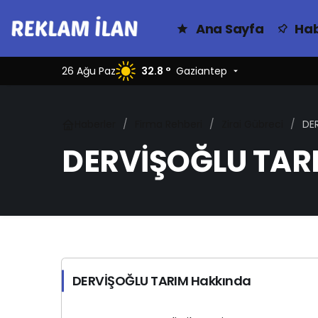
Ana Sayfa
Hab
26 Ağu Paz
32.8 °
Gaziantep
Haberler
Firma Rehberi
Zirai Gübreci
DE
DERVİŞOĞLU TAR
DERVİŞOĞLU TARIM Hakkında