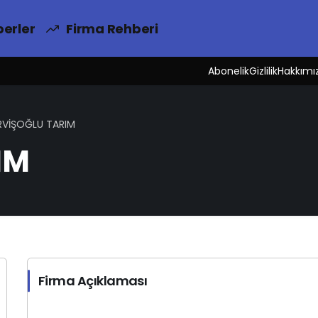
erler
Firma Rehberi
Abonelik
Gizlilik
Hakkımı
RVİŞOĞLU TARIM
IM
Firma Açıklaması