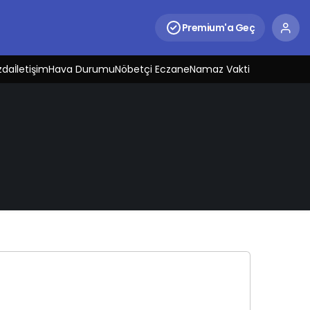
Premium'a Geç
zda
İletişim
Hava Durumu
Nöbetçi Eczane
Namaz Vakti