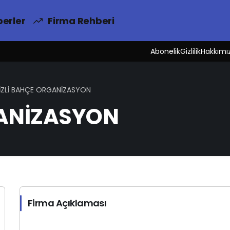
erler
Firma Rehberi
Abonelik
Gizlilik
Hakkımı
İZLİ BAHÇE ORGANİZASYON
GANİZASYON
Firma Açıklaması