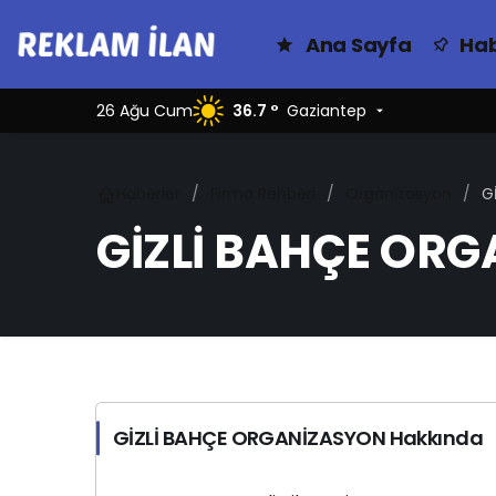
Ana Sayfa
Hab
26 Ağu Cum
36.7 °
Gaziantep
Haberler
Firma Rehberi
Organizasyon
G
GİZLİ BAHÇE OR
GİZLİ BAHÇE ORGANİZASYON Hakkında