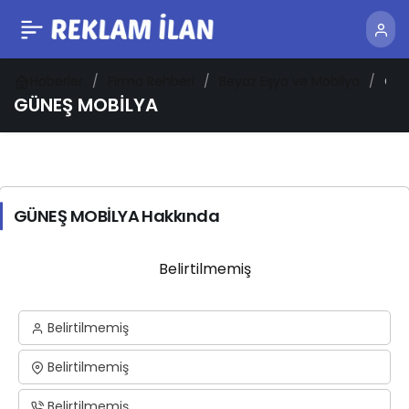
Haberler
Firma Rehberi
Beyaz Eşya ve Mobilya
GÜN
MOB
GÜNEŞ MOBİLYA
GÜNEŞ MOBİLYA Hakkında
Belirtilmemiş
Belirtilmemiş
Belirtilmemiş
Belirtilmemiş