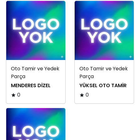
Oto Tamir ve Yedek
Oto Tamir ve Yedek
Parça
Parça
MENDERES DİZEL
YÜKSEL OTO TAMİR
0
0