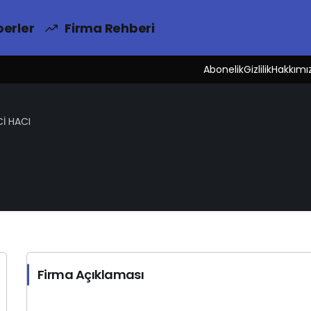
erler
Firma Rehberi
Abonelik
Gizlilik
Hakkımı
Cİ HACI
Firma Açıklaması