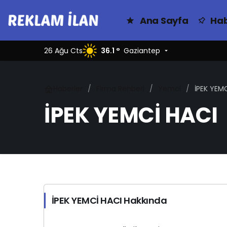
Ana Sayfa
Hab
26 Ağu Cts
36.1 °
Gaziantep
Haberler
Firma Rehberi
Yemci
İPEK YEM
İPEK YEMCİ HACI
İPEK YEMCİ HACI Hakkında