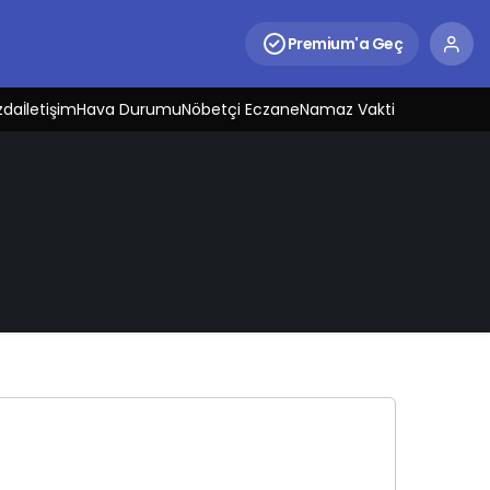
Premium'a Geç
zda
İletişim
Hava Durumu
Nöbetçi Eczane
Namaz Vakti