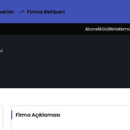
erler
Firma Rehberi
Abonelik
Gizlilik
Hakkımı
İM
Firma Açıklaması