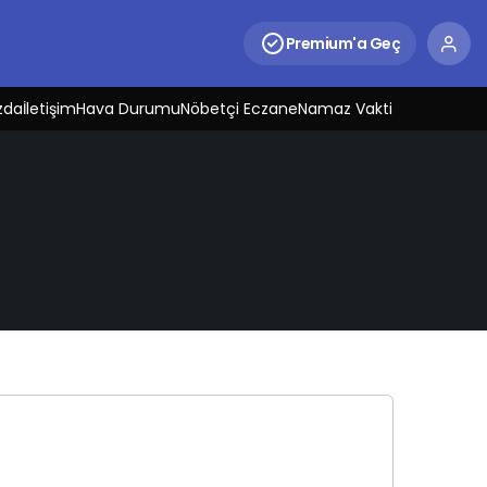
Premium'a Geç
zda
İletişim
Hava Durumu
Nöbetçi Eczane
Namaz Vakti