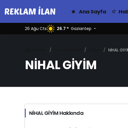
Ana Sayfa
Hab
26 Ağu Cts
26.7 °
Gaziantep
Haberler
Firma Rehberi
Giyim
NİHAL GİY
NİHAL GİYİM
NİHAL GİYİM Hakkında