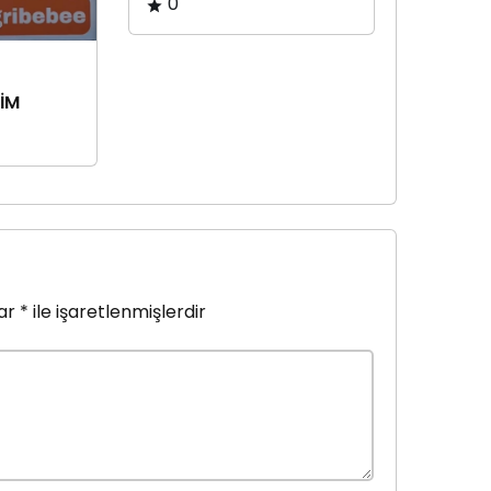
0
YİM
lar
*
ile işaretlenmişlerdir