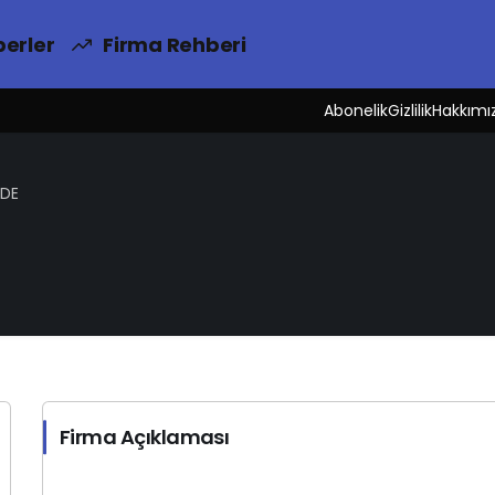
erler
Firma Rehberi
Abonelik
Gizlilik
Hakkımı
DE
Firma Açıklaması