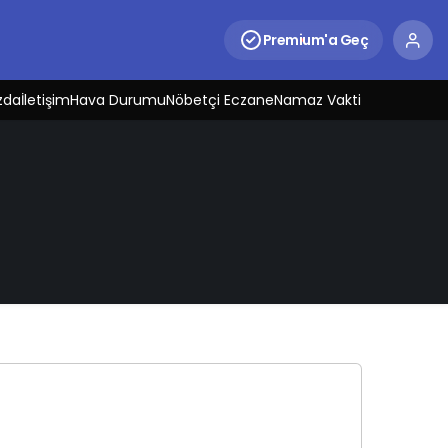
Premium'a Geç
zda
İletişim
Hava Durumu
Nöbetçi Eczane
Namaz Vakti