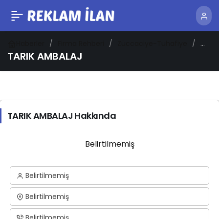
Haberler
Firma Rehberi
Züccaciye-Tuhafiye
TARIK
AMBA
TARIK AMBALAJ
TARIK AMBALAJ Hakkında
Belirtilmemiş
Belirtilmemiş
Belirtilmemiş
Belirtilmemiş