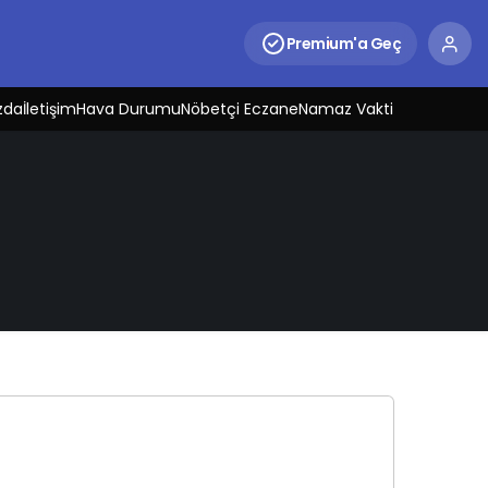
Premium'a Geç
zda
İletişim
Hava Durumu
Nöbetçi Eczane
Namaz Vakti