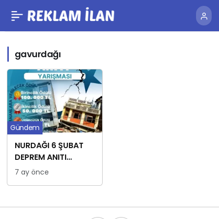
gavurdağı
Gündem
NURDAĞI 6 ŞUBAT
DEPREM ANITI
ÖDÜLLÜ YARIŞMASI
7 ay önce