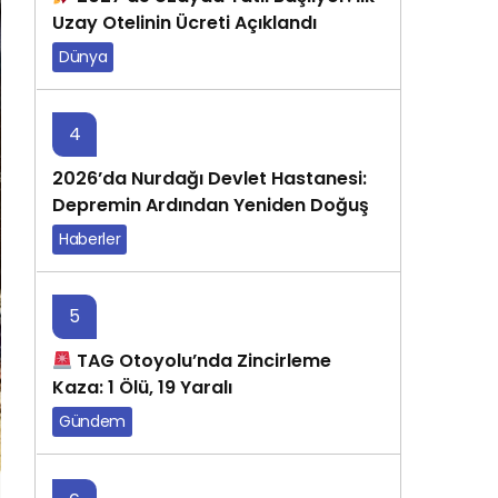
Uzay Otelinin Ücreti Açıklandı
Dünya
5 yıl önce
4
2026’da Nurdağı Devlet Hastanesi:
Depremin Ardından Yeniden Doğuş
Haberler
2 yıl önce
5
TAG Otoyolu’nda Zincirleme
Kaza: 1 Ölü, 19 Yaralı
Gündem
9 ay önce