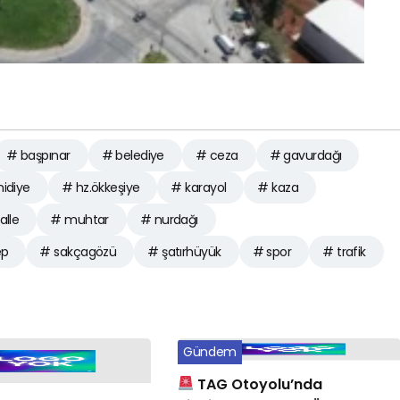
# başpınar
# belediye
# ceza
# gavurdağı
idiye
# hz.ökkeşiye
# karayol
# kaza
lle
# muhtar
# nurdağı
ep
# sakçagözü
# şatırhüyük
# spor
# trafik
Gündem
TAG Otoyolu’nda