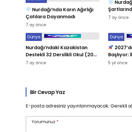
Nurdağı
Şartların
Nurdağı’nda Karın Ağırlığı
Çatılara Dayanmadı
7 ay önce
7 ay önce
Dünya
Dünya
Nurdağı’ndaki Kazakistan
2027’de
Destekli 32 Derslikli Okul (2026
Başlıyor: 
Durumu)
Ücreti Açı
7 ay önce
5 yıl önce
Bir Cevap Yaz
E-posta adresiniz yayınlanmayacak.
Gerekli a
Yorumunuz
*