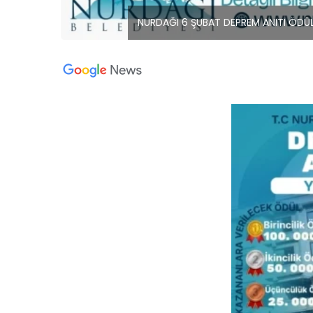
NURDAĞI 6 ŞUBAT DEPREM ANITI ÖDÜL