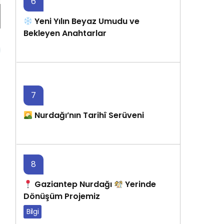
6
Yeni Yılın Beyaz Umudu ve
Bekleyen Anahtarlar
7 ay önce
7
Nurdağı’nın Tarihî Serüveni
7 ay önce
8
Gaziantep Nurdağı
Yerinde
Dönüşüm Projemiz
Bilgi
8 ay önce