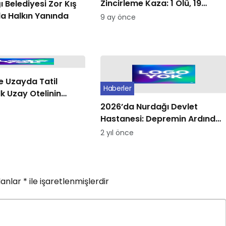
Zincirleme Kaza: 1 Ölü, 19
 Belediyesi Zor Kış
Yaralı
da Halkın Yanında
9 ay önce
 Uzayda Tatil
Haberler
İlk Uzay Otelinin
klandı
2026’da Nurdağı Devlet
Hastanesi: Depremin Ardından
Yeniden Doğuş
2 yıl önce
lanlar
*
ile işaretlenmişlerdir