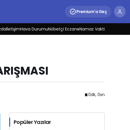
Premium'a Geç
zda
İletişim
Hava Durumu
Nöbetçi Eczane
Namaz Vakti
ARIŞMASI
0dk, 0sn
Popüler Yazılar