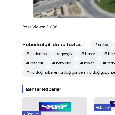
Post Views:
2.038
Haberle ilgili daha fazlası:
# araba
# gaziantep.
# gençlik
# haber
# ham
# keferdiz
# kömürler
# köyler
# maha
# nurdağı haberler nurdağı gündem nurdağı gaziant
Benzer Haberler
Haberler
Gündem