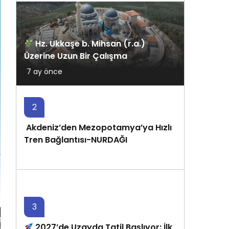
Hz. Ukkaşe b. Mihsan (r.a.)
Üzerine Uzun Bir Çalışma
7 ay önce
2
Akdeniz’den Mezopotamya’ya Hızlı
Tren Bağlantısı-NURDAĞI
7 ay önce
3
2027’de Uzayda Tatil Başlıyor: İlk