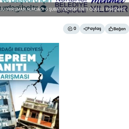
LÜ YARIŞMASI NURDAĞI 6 ŞUBAT DEPREM ANITI ÖDÜLLÜ YARIŞMASI
0
Paylaş
Beğen