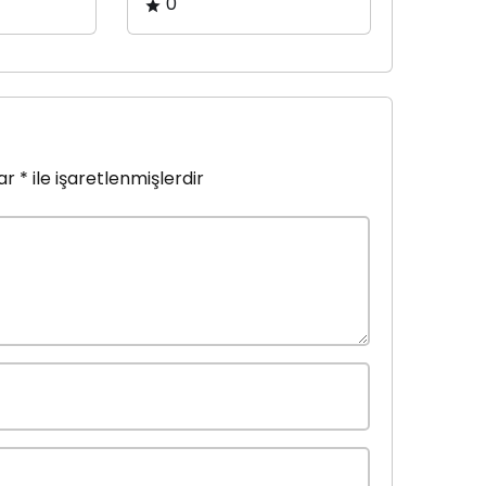
0
lar
*
ile işaretlenmişlerdir