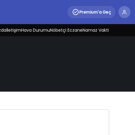
Premium'a Geç
zda
İletişim
Hava Durumu
Nöbetçi Eczane
Namaz Vakti