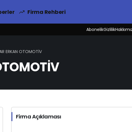
erler
Firma Rehberi
Abonelik
Gizlilik
Hakkımı
AR ERKAN OTOMOTİV
OTOMOTİV
Firma Açıklaması