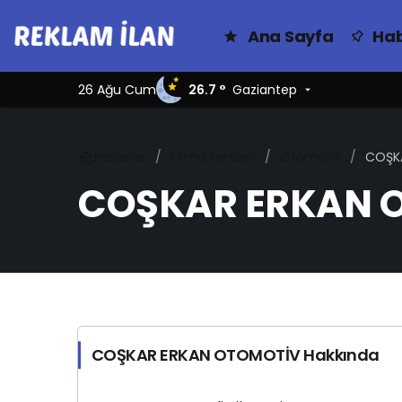
Ana Sayfa
Hab
26 Ağu Cum
26.7 °
Gaziantep
Haberler
Firma Rehberi
Otomotiv
COŞK
COŞKAR ERKAN 
COŞKAR ERKAN OTOMOTİV Hakkında