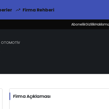
erler
Firma Rehberi
Abonelik
Gizlilik
Hakkımı
L OTOMOTİV
Firma Açıklaması