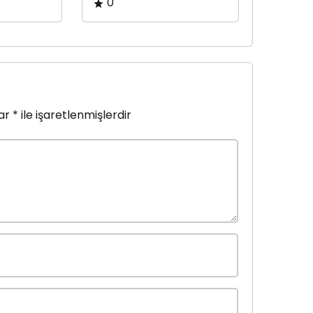
0
lar
*
ile işaretlenmişlerdir