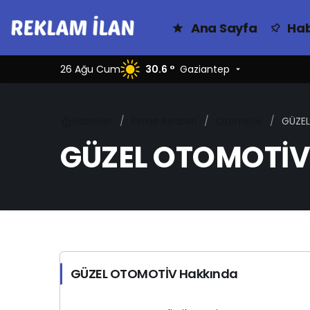
Ana Sayfa
Hab
26 Ağu Cum
30.6 °
Gaziantep
Haberler
Firma Rehberi
Otomotiv
GÜZE
GÜZEL OTOMOTİV
GÜZEL OTOMOTİV Hakkında