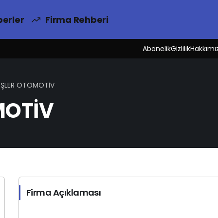
erler
Firma Rehberi
Abonelik
Gizlilik
Hakkımı
EŞLER OTOMOTİV
MOTİV
Firma Açıklaması