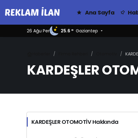
Ana Sayfa
Hab
26 Ağu Per
25.6 °
Gaziantep
Haberler
Firma Rehberi
Otomotiv
KARD
KARDEŞLER OTO
KARDEŞLER OTOMOTİV Hakkında