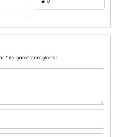
0
lar
*
ile işaretlenmişlerdir