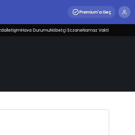
Premium'a Geç
zda
İletişim
Hava Durumu
Nöbetçi Eczane
Namaz Vakti