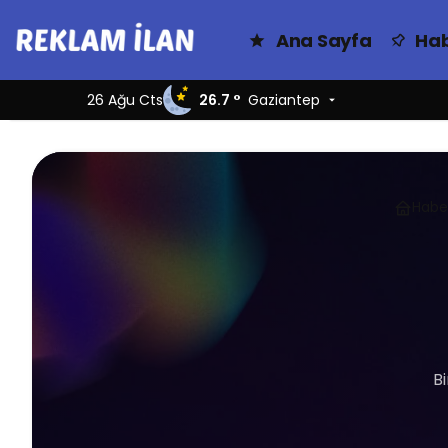
Ana Sayfa
Hab
26 Ağu Cts
26.7 °
Gaziantep
Habe
Bi