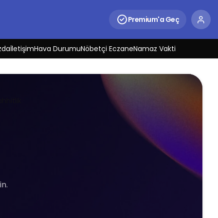
Premium'a Geç
zda
İletişim
Hava Durumu
Nöbetçi Eczane
Namaz Vakti
hhitlik
in.