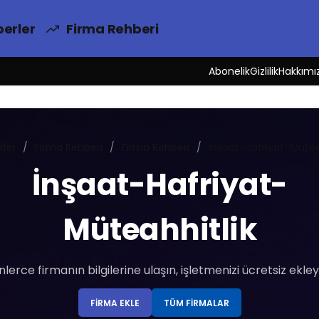
erler
Firma Rehberi
Abonelik
Gizlilik
Hakkımı
rler
Firma Rehberi
Firma Rehberi
İnşaat-Hafriyat-Mütea
İnşaat-Hafriyat-
Müteahhitlik
nlerce firmanın bilgilerine ulaşın, işletmenizi ücretsiz ekley
FIRMA EKLE
TÜM FIRMALAR