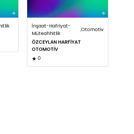
tlik
İnşaat-Hafriyat-
,
Otomotiv
Müteahhitlik
ÖZCEYLAN HARFİYAT
OTOMOTİV
0