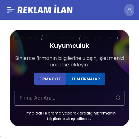
Haberler
Firma Rehberi
Firma Rehberi
Kuyumc
Kuyumculuk
Binlerce firmanın bilgilerine ulaşın, işletmenizi
ücretsiz ekleyin.
FIRMA EKLE
TÜM FIRMALAR
Firma adı ile arama yaparak aradığınız firmanın
bilgilerine ulaşabilirsiniz.